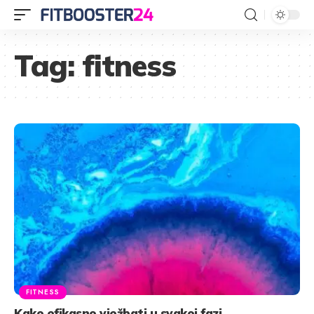
Tag:
fitness
FITNESS
Kako efikasno vježbati u svakoj fazi