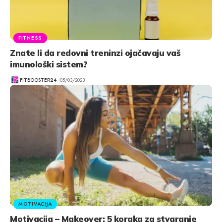
FITNESS
Znate li da redovni treninzi ojačavaju vaš
imunološki sistem?
FITBOOSTER24
05/03/2023
MOTIVACIJA
Motivacija – Makeover: 5 koraka za stvaranje