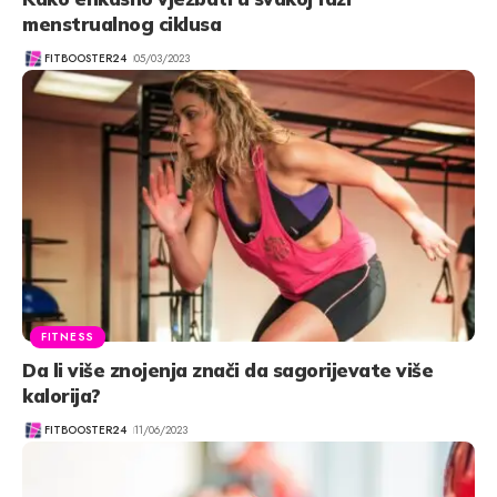
menstrualnog ciklusa
FITBOOSTER24
05/03/2023
FITNESS
Da li više znojenja znači da sagorijevate više
kalorija?
FITBOOSTER24
11/06/2023