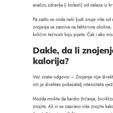
analizu zdravlja (i bolesti) od nalaza iz kr
Pa zašto se onda neki ljudi znoje više o
znojenja se zasniva na faktorima okoline, g
količini tečnosti koju pijete. Čak i ako mi
Dakle, da li znojenj
kalorija?
Već znate odgovor – Znojenje nije direktan
niti je direktan pokazatelj intenziteta vje
Možda mislite da kardio (trčanje, bicikliza
znojite. Ali vi se zapravo više znojite kako