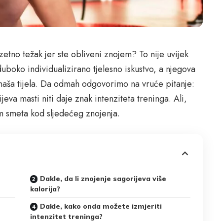
uzetno težak jer ste obliveni znojem? To nije uvijek
uboko individualizirano tjelesno iskustvo, a njegova
i naša tijela. Da odmah odgovorimo na vruće pitanje:
ijeva masti niti daje znak intenziteta treninga. Ali,
vam smeta kod sljedećeg znojenja.
Dakle, da li znojenje sagorijeva više
kalorija?
Dakle, kako onda možete izmjeriti
intenzitet treninga?