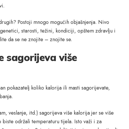
vi.
d drugih? Postoji mnogo mogućih objašnjenja. Nivo
enetici, starosti, težini, kondiciji, opštem zdravlju i
slite da se ne znojite – znojite se.
e sagorijeva više
 pokazatelj koliko kalorija ili masti sagorijevate,
žbanja.
m, veslanje, itd.) sagorijeva više kalorija jer se više
 biste održali temperaturu tijela. Isto važi i za