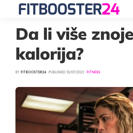
Da li više znoj
kalorija?
BY
FITBOOSTER24
PUBLISHED 10/07/2022
FITNESS