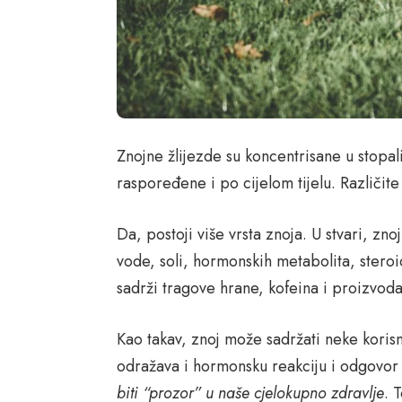
Znojne žlijezde su koncentrisane u stopa
raspoređene i po cijelom tijelu. Različite
Da, postoji više vrsta znoja. U stvari, znoj
vode, soli, hormonskih metabolita, stero
sadrži tragove hrane, kofeina i proizvoda
Kao takav, znoj može sadržati neke korisne
odražava i hormonsku reakciju i odgovor n
biti “prozor” u naše cjelokupno zdravlje
. 