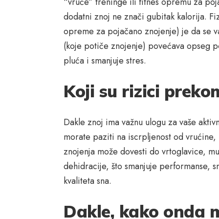
“vruće” treninge ili fitnes opremu za poja
dodatni znoj ne znači gubitak kalorija. Fiz
opreme za pojačano znojenje) je da se vaš
(koje potiče znojenje) povećava opseg po
pluća i smanjuje stres.
Koji su rizici prek
Dakle znoj ima važnu ulogu za vaše aktivn
morate paziti na iscrpljenost od vrućine,
znojenja može dovesti do vrtoglavice, m
dehidracije, što smanjuje performanse, s
kvaliteta sna.
Dakle, kako onda m