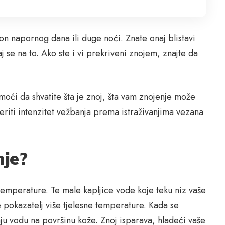
 napornog dana ili duge noći. Znate onaj blistavi
aj se na to. Ako ste i vi prekriveni znojem, znajte da
oći da shvatite šta je znoj, šta vam znojenje može
eriti intenzitet vežbanja prema istraživanjima vezana
nje?
 temperature. Te male kapljice vode koje teku niz vaše
je pokazatelj više tjelesne temperature. Kada se
ju vodu na površinu kože. Znoj isparava, hladeći vaše