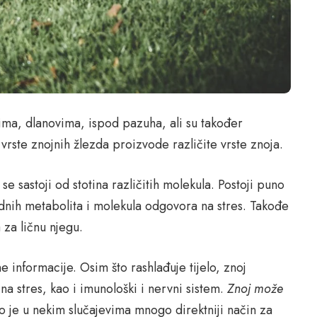
lima, dlanovima, ispod pazuha, ali su također
 vrste znojnih žlezda proizvode različite vrste znoja.
 se sastoji od stotina različitih molekula. Postoji puno
idnih metabolita i molekula odgovora na stres. Takođe
 za ličnu njegu.
 informacije. Osim što rashlađuje tijelo, znoj
a stres, kao i imunološki i nervni sistem.
Znoj može
To je u nekim slučajevima mnogo direktniji način za