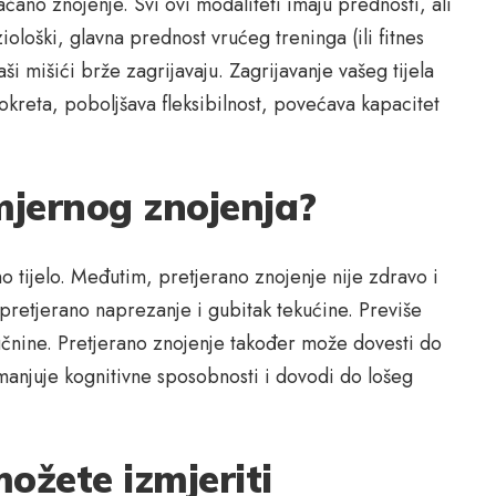
čano znojenje. Svi ovi modaliteti imaju prednosti, ali
iološki, glavna prednost vrućeg treninga (ili fitnes
i mišići brže zagrijavaju. Zagrijavanje vašeg tijela
kreta, poboljšava fleksibilnost, povećava kapacitet
omjernog znojenja?
o tijelo. Međutim, pretjerano znojenje nije zdravo i
 pretjerano naprezanje i gubitak tekućine. Previše
učnine. Pretjerano znojenje također može dovesti do
manjuje kognitivne sposobnosti i dovodi do lošeg
ožete izmjeriti