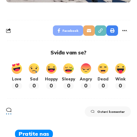
Facebook
Sviđa vam se?
Love
Sad
Happy
Sleepy
Angry
Dead
Wink
0
0
0
0
0
0
0
Ostavi komentar
Pratite nas