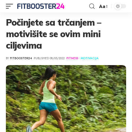
Aa
Počinjete sa trčanjem –
motivišite se ovim mini
ciljevima
BY
FITBOOSTER24
PUBLISHED 08/05/2022
FITNESS
MOTIVACIJA