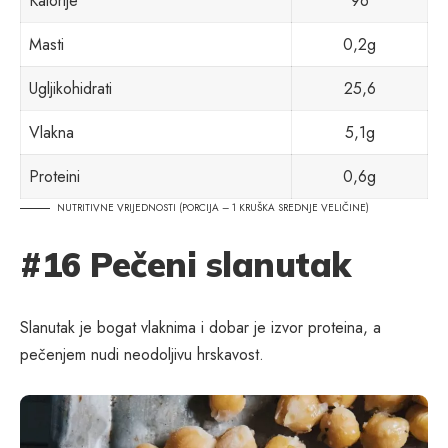
Kalorije
96
Masti
0,2g
Ugljikohidrati
25,6
Vlakna
5,1g
Proteini
0,6g
NUTRITIVNE VRIJEDNOSTI (PORCIJA – 1 KRUŠKA SREDNJE VELIČINE)
#16 Pečeni slanutak
Slanutak je bogat vlaknima i dobar je izvor proteina, a
pečenjem nudi neodoljivu hrskavost.