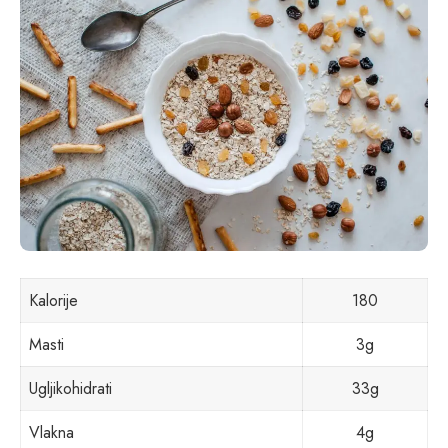
Kalorije
180
Masti
3g
Ugljikohidrati
33g
Vlakna
4g