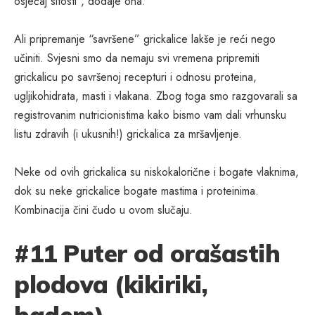
osjećaj sitosti”, dodaje ona.
Ali pripremanje “savršene” grickalice lakše je reći nego
učiniti. Svjesni smo da nemaju svi vremena pripremiti
grickalicu po savršenoj recepturi i odnosu proteina,
ugljikohidrata, masti i vlakana. Zbog toga smo razgovarali sa
registrovanim nutricionistima kako bismo vam dali vrhunsku
listu zdravih (i ukusnih!) grickalica za mršavljenje.
Neke od ovih grickalica su niskokalorične i bogate vlaknima,
dok su neke grickalice bogate mastima i proteinima.
Kombinacija čini čudo u ovom slučaju.
#11 Puter od orašastih
plodova (kikiriki,