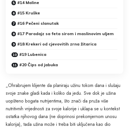
#14 Maline
#15 Kruške
#16 Pečeni slanutak
#17 Paradajz sa feta sirom i maslinovim uljem
#18 Krekeri od cjevovitih zrna žitarica
#19 Lubenica
#20 Čips od jabuka
„Ohrabrujem klijente da planiraju užinu tokom dana i slušaju
svoje znake gladi kada i koliko da jedu. Sve dok je užina
uopšteno bogata nutrijentima, što znači da pruža više
nutritivnih vrijednosti za svoje kalorije i uklapa se u kontekst
ostatka njihovog dana (ne doprinosi prekomjernom unosu
kalorija), tada užina može i treba biti uključena kao dio