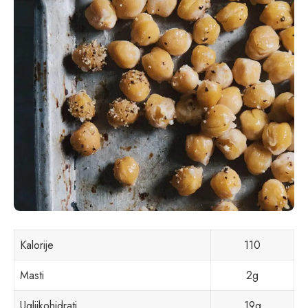
Kalorije
110
Masti
2g
Ugljikohidrati
19g