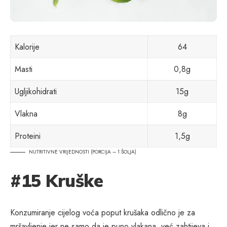
Kalorije
64
Masti
0,8g
Ugljikohidrati
15g
Vlakna
8g
Proteini
1,5g
NUTRITIVNE VRIJEDNOSTI (PORCIJA – 1 ŠOLJA)
#15 Kruške
Konzumiranje cijelog voća poput krušaka odlično je za
mršavljenje jer ne samo da je puno vlakana, već zahtijeva i