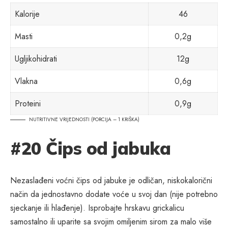
Kalorije
46
Masti
0,2g
Ugljikohidrati
12g
Vlakna
0,6g
Proteini
0,9g
NUTRITIVNE VRIJEDNOSTI (PORCIJA – 1 KRIŠKA)
#20 Čips od jabuka
Nezaslađeni voćni čips od jabuke je odličan, niskokalorični
način da jednostavno dodate voće u svoj dan (nije potrebno
sjeckanje ili hlađenje). Isprobajte hrskavu grickalicu
samostalno ili uparite sa svojim omiljenim sirom za malo više