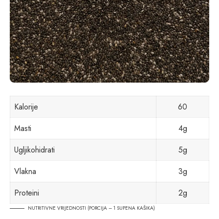
Kalorije
60
Masti
4g
Ugljikohidrati
5g
Vlakna
3g
Proteini
2g
NUTRITIVNE VRIJEDNOSTI (PORCIJA – 1 SUPENA KAŠIKA)