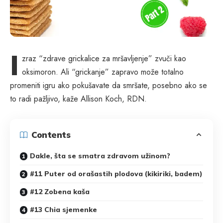
I
zraz “zdrave grickalice za mršavljenje” zvuči kao
oksimoron. Ali “grickanje” zapravo može totalno
promeniti igru ​​ako pokušavate da smršate, posebno ako se
to radi pažljivo, kaže Allison Koch, RDN.
Contents
Dakle, šta se smatra zdravom užinom?
#11 Puter od orašastih plodova (kikiriki, badem)
#12 Zobena kaša
#13 Chia sjemenke