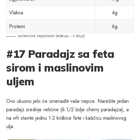
Vlakna
4g
Proteini
6g
NUTRITIVNE VRIJEDNOSTI (PORCIJA – ½ ŠOLJE)
#17 Paradajz sa feta
sirom i maslinovim
uljem
Ovo ukusno jelo će iznenaditi vaše nepce. Narežite jedan
paradajz srednje veličine (ili 1/2 šolje cherry paradajza), a
na vrh stavite jednu 1-2 kriškice fete i kašičicu maslinovog
ulja.