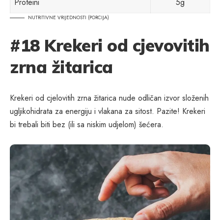
Proteini
5g
NUTRITIVNE VRIJEDNOSTI (PORCIJA)
#18 Krekeri od cjevovitih
zrna žitarica
Krekeri od cjelovitih zrna žitarica nude odličan izvor složenih
ugljikohidrata za energiju i vlakana za sitost. Pazite! Krekeri
bi trebali biti bez (ili sa niskim udjelom) šećera.