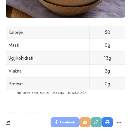
Kalorije
50
Masti
0g
Ugljikohidrati
13g
Vlakna
2g
Proteini
0g
NUTRITIVNE VRIJEDNOSTI (PORCIJA – 10 KOMADIĆA)
Facebook