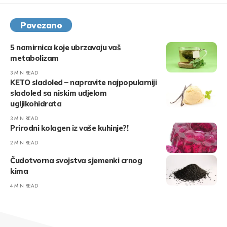
Povezano
5 namirnica koje ubrzavaju vaš
metabolizam
3 MIN READ
KETO sladoled – napravite najpopularniji
sladoled sa niskim udjelom
ugljikohidrata
3 MIN READ
Prirodni kolagen iz vaše kuhinje?!
2 MIN READ
Čudotvorna svojstva sjemenki crnog
kima
4 MIN READ