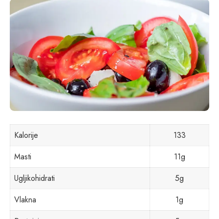
Kalorije
133
Masti
11g
Ugljikohidrati
5g
Vlakna
1g