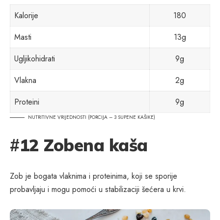
Kalorije
180
Masti
13g
Ugljikohidrati
9g
Vlakna
2g
Proteini
9g
NUTRITIVNE VRIJEDNOSTI (PORCIJA – 3 SUPENE KAŠIKE)
#
12 Zobena kaša
Zob je bogata vlaknima i proteinima, koji se sporije
probavljaju i mogu pomoći u stabilizaciji šećera u krvi.