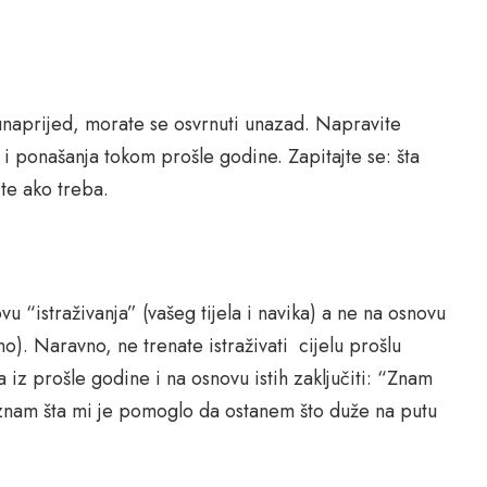
 unaprijed, morate se osvrnuti unazad. Napravite
a i ponašanja tokom prošle godine. Zapitajte se: šta
ite ako treba.
 “istraživanja” (vašeg tijela i navika) a ne na osnovu
o). Naravno, ne trenate istraživati cijelu prošlu
va iz prošle godine i na osnovu istih zaključiti: “Znam
a, znam šta mi je pomoglo da ostanem što duže na putu