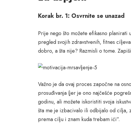
Korak br. 1: Osvrnite se unazad
Prije nego što možete efikasno planirati
pregled svojih zdravstvenih, fitnes ciljev
dobro, a šta nije? Razmisli o tome. Zapiš
Važno je da ovaj proces započne na osnovu
prosuđivanja (jer je ono najčešće pogrešn
godinu, ali možete iskoristiti svoja iskust
šta me je izbacivalo ili odbijalo od cilj
prema cilju i znam kuda trebam ići”.