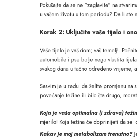
Pokušajte da se ne “zaglavite” na stvarima
u vašem životu u tom periodu? Da li ste 
Korak 2: Uključite vaše tijelo i on
Vaše tijelo je vaš dom; vaš temelj!. Počnite
automobile i pse bolje nego vlastita tije
svakog dana u tačno određeno vrijeme, al
Sasvim je u redu da želite promjenu na svo
povećanje težine ili bilo šta drugo, morate
Koja je vaša optimalna (i zdrava) tež
mjerilo! Koja težina će doprinijeti da se 
Kakav je moj metabolizam trenutno?
Je