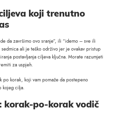
ciljeva koji trenutno
as
ajde da završimo ovo sranje”, ili “idemo – sve ili
o sedmica ali je teško održivo jer je ovakav pristup
anja postavljanja ciljeva ključna. Morate razumjeti
emiti za uspjeh.
ak po korak, koji vam pomaže da postepeno
 kojeg cilja.
a: korak-po-korak vodič