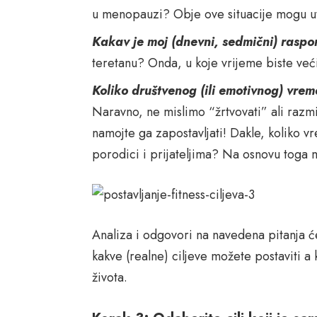
u menopauzi? Obje ove situacije mogu ut
Kakav je moj (dnevni, sedmični) rasp
teretanu? Onda, u koje vrijeme biste već
Koliko društvenog (ili emotivnog) vrem
Naravno, ne mislimo “žrtvovati” ali razmišl
namojte ga zapostavljati! Dakle, koliko vr
porodici i prijateljima? Na osnovu toga mo
Analiza i odgovori na navedena pitanja ć
kakve (realne) ciljeve možete postaviti a k
života.