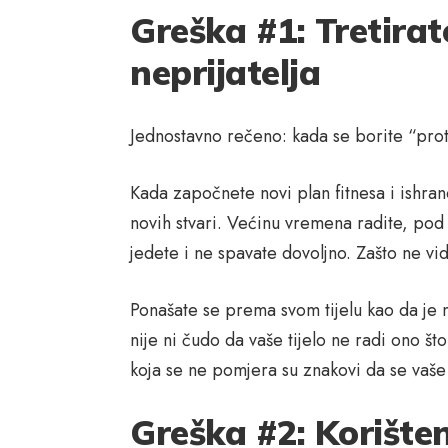
Greška #1: Tretirate
neprijatelja
Jednostavno rečeno: kada se borite “prot
Kada započnete novi plan fitnesa i ishrane
novih stvari. Većinu vremena radite, pod s
jedete i ne spavate dovoljno. Zašto ne vid
Ponašate se prema svom tijelu kao da je n
nije ni čudo da vaše tijelo ne radi ono što
koja se ne pomjera su znakovi da se vaše 
Greška #2: Korište