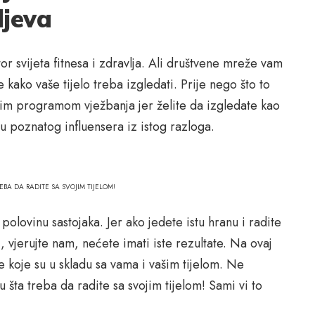
ljeva
or svijeta fitnesa i zdravlja. Ali društvene mreže vam
e kako vaše tijelo treba izgledati. Prije nego što to
ekim programom vježbanja jer želite da izgledate kao
etu poznatog influensera iz istog razloga.
BA DA RADITE SA SVOJIM TIJELOM!
 polovinu sastojaka. Jer ako jedete istu hranu i radite
, vjerujte nam, nećete imati iste rezultate. Na ovaj
 koje su u skladu sa vama i vašim tijelom. Ne
šta treba da radite sa svojim tijelom! Sami vi to