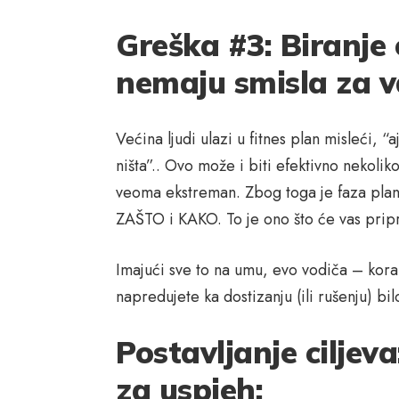
Greška #3: Biranje 
nemaju smisla za v
Većina ljudi ulazi u fitnes plan misleći, “
ništa”.. Ovo može i biti efektivno nekolik
veoma ekstreman. Zbog toga je faza planir
ZAŠTO i KAKO. To je ono što će vas pripr
Imajući sve to na umu, evo vodiča – kor
napredujete ka dostizanju (ili rušenju) bilo
Postavljanje ciljev
za uspjeh: