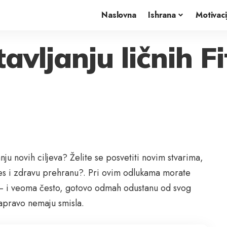
Naslovna
Ishrana
Motivaci
avljanju ličnih Fi
anju novih ciljeva? Želite se posvetiti novim stvarima,
nes i zdravu prehranu?. Pri ovim odlukama morate
e – i veoma često, gotovo odmah odustanu od svog
 zapravo nemaju smisla.