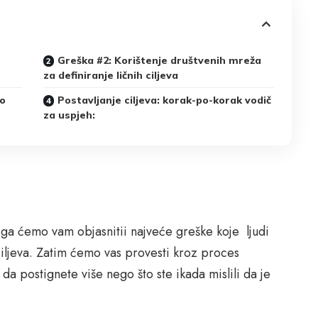
Greška #2: Korištenje društvenih mreža
za definiranje ličnih ciljeva
no
Postavljanje ciljeva: korak-po-korak vodič
za uspjeh:
ga ćemo vam objasnitii najveće greške koje ljudi
 ciljeva. Zatim ćemo vas provesti kroz proces
 da postignete više nego što ste ikada mislili da je