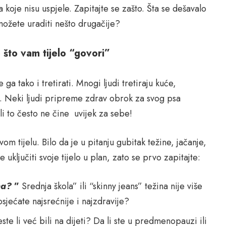
 koje nisu uspjele. Zapitajte se zašto. Šta se dešavalo
možete uraditi nešto drugačije?
o što vam tijelo “govori”
 ga tako i tretirati. Mnogi ljudi tretiraju kuće,
la. Neki ljudi pripreme zdrav obrok za svog psa
i to često ne čine uvijek za sebe!
m tijelu. Bilo da je u pitanju gubitak težine, jačanje,
 uključiti svoje tijelo u plan, zato se prvo zapitajte:
ina?
”
Srednja škola” ili “skinny jeans” težina nije više
osjećate najsrećnije i najzdravije?
ste li već bili na dijeti? Da li ste u predmenopauzi ili