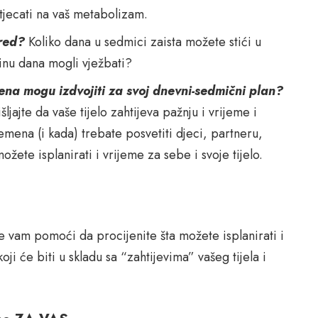
jecati na vaš metabolizam.
ored?
Koliko dana u sedmici zaista možete stići u
inu dana mogli vježbati?
ena mogu izdvojiti za svoj dnevni-sedmični plan?
jajte da vaše tijelo zahtijeva pažnju i vrijeme i
emena (i kada) trebate posvetiti djeci, partneru,
žete isplanirati i vrijeme za sebe i svoje tijelo.
e vam pomoći da procijenite šta možete isplanirati i
oji će biti u skladu sa “zahtijevima” vašeg tijela i