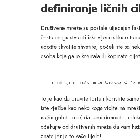
definiranje ličnih ci
Društvene mreže su postale utjecajan fakt
često mogu stvoriti iskrivljenu sliku o tom
uopšte shvatite shvatite, počeli ste sa n
osoba koja ga je kreirala ili kopirate dij
NE OČEKUJTE OD DRUŠTVENIH MREŽA DA VAM KAŽU ŠTA TRE
To je kao da pravite tortu i koristite samo
iste vježbe kao neko koga vidite na mreži
način gubite moć da sami donosite odluke
očekujte od društvenih mreža da vam kažu 
znate jer je to vaše tijelo!