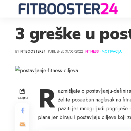
3 greške u post
BY
FITBOOSTER24
PUBLISHED 31/05/2022
FITNESS
MOTIVACIJA
R
azmišljate o postavljanju-definir
PODIJELI
želite posaeban naglasak na fit
paziti jer mnogi ljudi pogriješ
plana jer biraju i postavljaju ciljeve koji