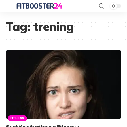
Tag:
trening
FITNESS
6 uobičajnih mitova o Fitness-u