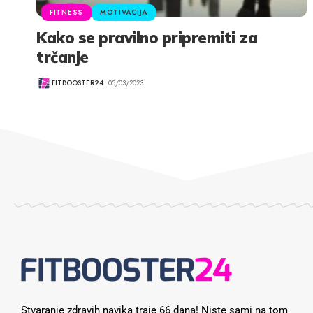
FITNESS
MOTIVACIJA
Kako se pravilno pripremiti za
trčanje
FITBOOSTER24
05/03/2023
Stvaranje zdravih navika traje 66 dana! Niste sami na tom