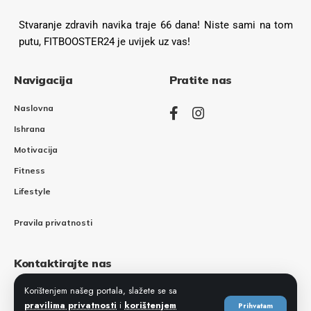
Stvaranje zdravih navika traje 66 dana! Niste sami na tom
putu, FITBOOSTER24 je uvijek uz vas!
Navigacija
Pratite nas
Naslovna
Ishrana
Motivacija
Fitness
Lifestyle
Pravila privatnosti
Kontaktirajte nas
Ukoliko imate pitanja, prijedloga ili bilo kakvih sugestija,
Korištenjem našeg portala, slažete se sa
slobodno nas kontaktirajte a mi ćemo vam odgovoriti u
pravilima privatnosti
i
korištenjem
Prihvatam