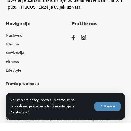
Stvaranje zdravih navika traje 66 dana! Niste sami na tom
putu, FITBOOSTER24 je uvijek uz vas!
Navigacija
Pratite nas
Naslovna
Ishrana
Motivacija
Fitness
Lifestyle
Pravila privatnosti
Korištenjem našeg portala, slažete se sa
Kontaktirajte nas
pravilima privatnosti
i
korištenjem
Prihvatam
Ukoliko imate pitanja, prijedloga ili bilo kakvih sugestija,
"kolačića"
.
slobodno nas kontaktirajte a mi ćemo vam odgovoriti u
najkraćem roku.