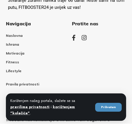
Stvaranje zdravih navika traje 66 dana! Niste sami na tom
putu, FITBOOSTER24 je uvijek uz vas!
Navigacija
Pratite nas
Naslovna
Ishrana
Motivacija
Fitness
Lifestyle
Pravila privatnosti
Korištenjem našeg portala, slažete se sa
Kontaktirajte nas
pravilima privatnosti
i
korištenjem
Prihvatam
Ukoliko imate pitanja, prijedloga ili bilo kakvih sugestija,
"kolačića"
.
slobodno nas kontaktirajte a mi ćemo vam odgovoriti u
najkraćem roku.