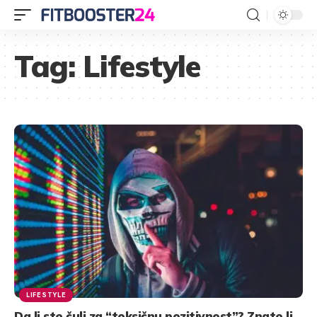
Tag:
Lifestyle
LIFESTYLE
Da li ste čuli za “toksičnu pozitivnost”? Znate li