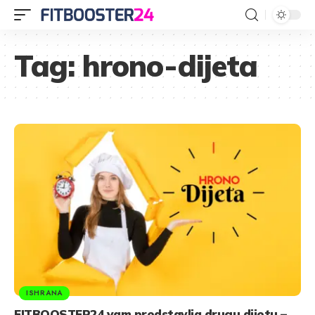
Tag:
hrono-dijeta
ISHRANA
FITBOOSTER24 vam predstavlja drugu dijetu –